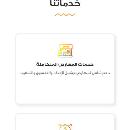
خدماتنا
خدمات المعارض المتكاملة
دﻋﻢ ﺷﺎﻣﻞ ﻟﻠﻤﻌﺎرض، ﻳﺸﻤﻞ اﻹﻋﺪاد واﻟﺘﻨﺴﻴﻖ واﻟﺘﻨﻔﻴﺬ.