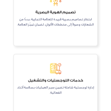
تصميم الهوية البصرية
اﺑﺘﻜﺎر ﺗﺼﺎﻣﻴﻢ ﺑﺼﺮﻳﺔ ﻓﺮﻳﺪة ﻟﻠﻌﻼﻣﺔ اﻟﺘﺠﺎرﻳﺔ، ﺑﺪءًا ﻣﻦ
اﻟﺸﻌﺎرات وﺻﻮﻻً إﱃ ﻣﺨﻄﻄﺎت اﻷﻟﻮان، ﻟﻀﻤﺎن ﺗﻤﻴّﺰ اﻟﻌﻼﻣﺔ.
خدمات اللوجستيات والتشغيل
إدارة لوجستية شاملة تضمن سير العمليات بسلاسة أثناء
الفعالية.