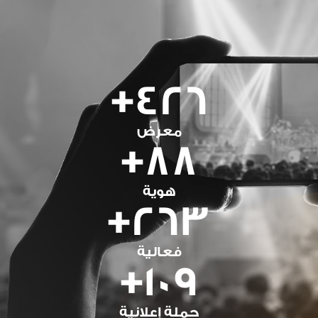
+
426
معرض
+
88
هوية
+
263
فعالية
+
109
حملة إعلانية