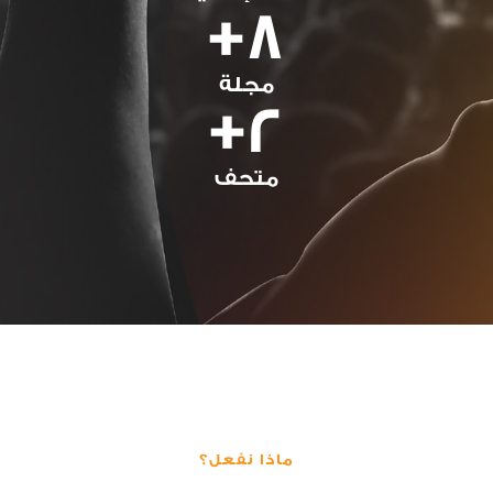
+
8
مجلة
+
2
متحف
ماذا نفعل؟